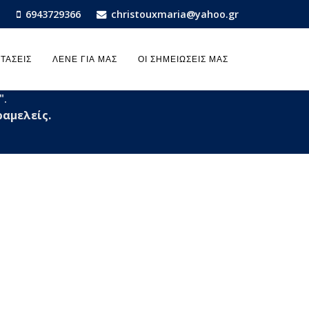
6943729366
christouxmaria@yahoo.gr
ΤΆΣΕΙΣ
ΛΈΝΕ ΓΙΑ ΜΑΣ
ΟΙ ΣΗΜΕΙΏΣΕΙΣ ΜΑΣ
".
ραμελείς.