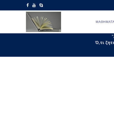
ΜΑΘΉΜΑΤΑ 
"
Ό,τι ζητ