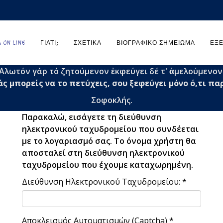
ON LINE
ΓΙΑΤΊ;
ΣΧΕΤΙΚΆ
ΒΙΟΓΡΑΦΙΚΌ ΣΗΜΕΊΩΜΑ
ΕΞΕ
΄Aλωτόν γάρ τό ζητούμενον ἐκφεύγει δέ τ' ἀμελούμενον
άς μπορείς να το πετύχεις, σου ξεφεύγει μόνο ό,τι πα
Σοφοκλής.
Παρακαλώ, εισάγετε τη διεύθυνση
ηλεκτρονικού ταχυδρομείου που συνδέεται
με το λογαριασμό σας. Το όνομα χρήστη θα
αποσταλεί στη διεύθυνση ηλεκτρονικού
ταχυδρομείου που έχουμε καταχωρημένη.
Διεύθυνση Ηλεκτρονικού Ταχυδρομείου:
*
Αποκλεισμός Αυτοματισμών (Captcha)
*